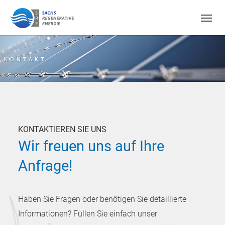
Skip to main content
KONTAKT
LEISTUNGEN
AKTUELLES
Projektierung
Presse
Bau
Aktuelle Nachricht
KONTAKTIEREN SIE UNS
Wir freuen uns auf Ihre
Betriebsführung
Anfrage!
Pflege
Haben Sie Fragen oder benötigen Sie detaillierte
Informationen? Füllen Sie einfach unser